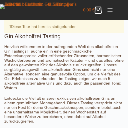
Zum
Gin Alkoholfrei Tasting
Inhalt
Details anzeigen
0,00
€
25,00
€
inkl. MwSt.
Warenkorb
springen
4 vorrätig
Diese Tour hat bereits stattgefunden
Gin Alkoholfrei Tasting
Herzlich willkommen in der aufregenden Welt des alkoholfreien
Gin Tastings! Tauche ein in eine geschmackliche
Entdeckungsreise voller erfrischender Zitrusnoten, harmonischer
Wacholderbeeren und aromatischer Kräuter – und das alles, ohne
auf den gewohnten Kick des Alkohols zurückzugreifen. Unsere
sorgfältig ausgewählten alkoholfreien Gins sind nicht nur eine
Alternative, sondern eine genussvolle Option, um die Vielfalt des
Gin-Erlebnisses zu erkunden. Im Tasting zeigen wir euch 5
alkoholfreie alternative Gins und dazu auch die passenden Tonic
Waters.
Entdecke die Vielfalt unserer exklusiven alkoholfreien Gins an
einem gemütlichen Montagabend. Dieses Tasting verspricht nicht
nur ein Fest für deine Geschmacksknospen, sondern bietet auch
eine unterhaltsame Möglichkeit, deinen Wochenstart auf
besondere Weise zu bereichern, ohne dabei auf Alkohol
zurückzugreifen.