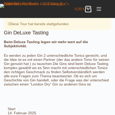
Zum
Gin DeLuxe Tasting
Inhalt
Details anzeigen
0,00
€
42,00
€
inkl. MwSt.
Warenkorb
springen
4 vorrätig
Diese Tour hat bereits stattgefunden
Gin DeLuxe Tasting
Beim Deluxe Tasting legen wir mehr wert auf die
Subjektivität.
Es werden zu jeden Gin 2 unterschiedliche Tonics gereicht, und
die Idee ist es mit einen Partner (der das andere Tonic für seinen
Gin genutzt hat ) zu tauschen.Die Gins sind beim Deluxe Tasting
komplex gewählt wo es Sinn macht mit unterschiedlichen Tonics
den richtigen Geschmack zu finden.Selbstverständlich werden
alle eure Fragen zum Thema beantwortet. Ob es sich um
Geschichte von Gin handelt, oder die Frage was der unterschied
zwischen einen “London Dry” Gin zu anderen Gins ist.
Start
14. Februar 2025