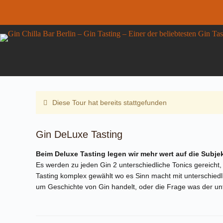
Zum
Inhalt
springen
Gin DeLuxe Tasting
Gin
DETAILS ANZEIG
42,00
€
inkl. MwSt.
DeLuxe
7 vorrätig
Tasting
Menge
Diese Tour hat bereits stattgefunden
Gin DeLuxe Tasting
Beim Deluxe Tasting legen wir mehr wert auf die Subjekt
Es werden zu jeden Gin 2 unterschiedliche Tonics gereicht, 
Tasting komplex gewählt wo es Sinn macht mit unterschied
um Geschichte von Gin handelt, oder die Frage was der un