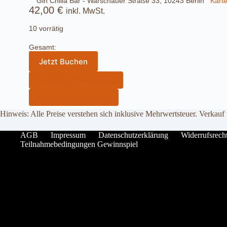
Gin Chilla Bar - Warschauer Straße 33, 10243 Berlin
Kart
42,00
€
inkl. MwSt.
10 vorrätig
Gesamt:
Jetzt Buchen
Vorherige Veranstaltung
Nächste Veranstaltung
Hinweis: Alle Preise verstehen sich inklusive Mehrwertsteuer. Verkauf
AGB
Impressum
Datenschutzerklärung
Widerrufsrech
Teilnahmebedingungen Gewinnspiel