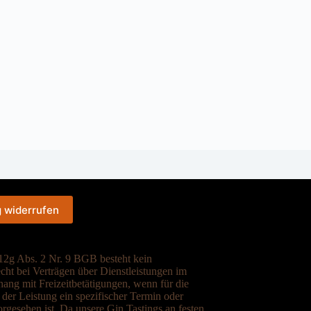
g widerrufen
2g Abs. 2 Nr. 9 BGB besteht kein
cht bei Verträgen über Dienstleistungen im
ng mit Freizeitbetätigungen, wenn für die
der Leistung ein spezifischer Termin oder
rgesehen ist. Da unsere Gin Tastings an festen