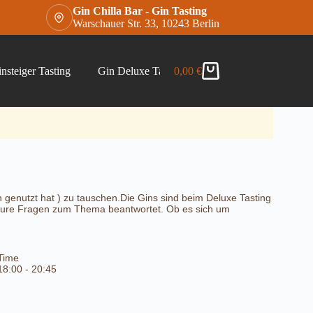
Gin Chilla Bar - Gin Tasting
Warschauer Str. 33, 10243 Berlin
nsteiger Tasting
Gin Deluxe Tasting
0,00
€
Gin Chilla Bar Gins –
Warenkorb
in genutzt hat ) zu tauschen.Die Gins sind beim Deluxe Tasting
e eure Fragen zum Thema beantwortet. Ob es sich um
Time
18:00 - 20:45