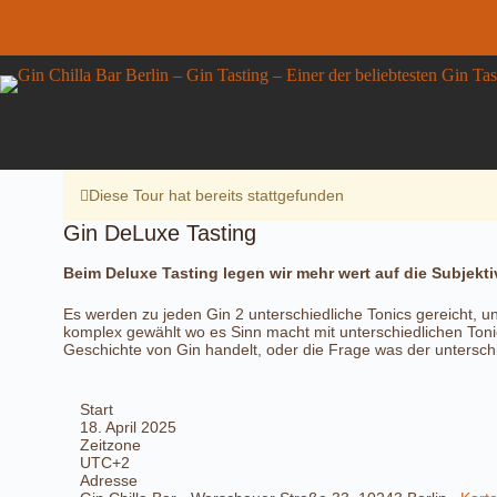
Zum
Inhalt
springen
Gin DeLuxe Tasting
Gin
Details anzeigen
42,00
€
inkl. MwSt.
DeLuxe
10 vorrätig
Tasting
Menge
Diese Tour hat bereits stattgefunden
Gin DeLuxe Tasting
Beim Deluxe Tasting legen wir mehr wert auf die Subjektiv
Es werden zu jeden Gin 2 unterschiedliche Tonics gereicht, un
komplex gewählt wo es Sinn macht mit unterschiedlichen Ton
Geschichte von Gin handelt, oder die Frage was der untersch
Start
18. April 2025
Zeitzone
UTC+2
Adresse