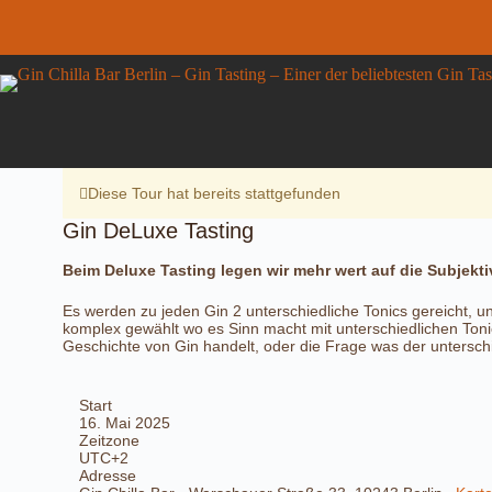
Zum
Inhalt
springen
Gin DeLuxe Tasting
Gin
Details anzeigen
42,00
€
inkl. MwSt.
DeLuxe
8 vorrätig
Tasting
Menge
Diese Tour hat bereits stattgefunden
Gin DeLuxe Tasting
Beim Deluxe Tasting legen wir mehr wert auf die Subjektiv
Es werden zu jeden Gin 2 unterschiedliche Tonics gereicht, un
komplex gewählt wo es Sinn macht mit unterschiedlichen Ton
Geschichte von Gin handelt, oder die Frage was der untersch
Start
16. Mai 2025
Zeitzone
UTC+2
Adresse