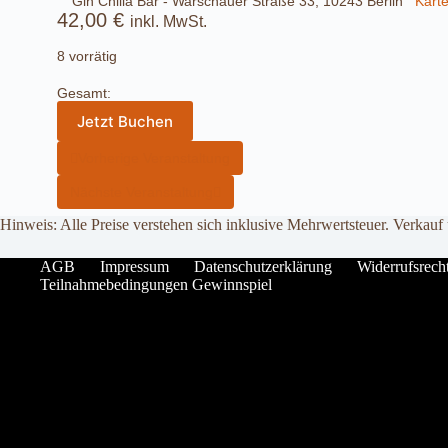
Gin Chilla Bar - Warschauer Straße 33, 10243 Berlin
Kart
42,00
€
inkl. MwSt.
8 vorrätig
Gesamt:
Jetzt Buchen
Vorherige Veranstaltung
Nächste Veranstaltung
Hinweis: Alle Preise verstehen sich inklusive Mehrwertsteuer. Verkauf
AGB
Impressum
Datenschutzerklärung
Widerrufsrech
Teilnahmebedingungen Gewinnspiel