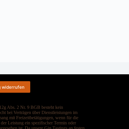
g widerrufen
2g Abs. 2 Nr. 9 BGB besteht kein
cht bei Verträgen über Dienstleistungen im
ng mit Freizeitbetätigungen, wenn für die
der Leistung ein spezifischer Termin oder
rgesehen ist. Da unsere Gin Tastings an festen