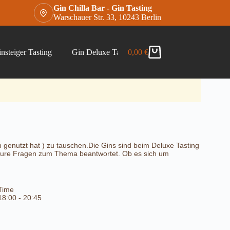
Gin Chilla Bar - Gin Tasting
Warschauer Str. 33, 10243 Berlin
nsteiger Tasting
Gin Deluxe Tasting
0,00
€
Gin Chilla Bar Gins –
Warenkorb
in genutzt hat ) zu tauschen.Die Gins sind beim Deluxe Tasting
e eure Fragen zum Thema beantwortet. Ob es sich um
Time
18:00 - 20:45