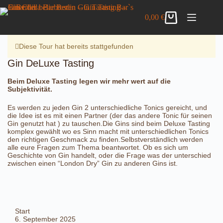
Zum
Gin DeLuxe Tasting
Inhalt
Details anzeigen
0,00
€
42,00
€
inkl. MwSt.
Warenkorb
springen
7 vorrätig
Diese Tour hat bereits stattgefunden
Gin DeLuxe Tasting
Beim Deluxe Tasting legen wir mehr wert auf die
Subjektivität.
Es werden zu jeden Gin 2 unterschiedliche Tonics gereicht, und
die Idee ist es mit einen Partner (der das andere Tonic für seinen
Gin genutzt hat ) zu tauschen.Die Gins sind beim Deluxe Tasting
komplex gewählt wo es Sinn macht mit unterschiedlichen Tonics
den richtigen Geschmack zu finden.Selbstverständlich werden
alle eure Fragen zum Thema beantwortet. Ob es sich um
Geschichte von Gin handelt, oder die Frage was der unterschied
zwischen einen “London Dry” Gin zu anderen Gins ist.
Start
6. September 2025