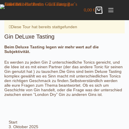
Zum
Gin DeLuxe Tasting
Inhalt
Details anzeigen
0,00
€
42,00
€
inkl. MwSt.
Warenkorb
springen
10 vorrätig
Diese Tour hat bereits stattgefunden
Gin DeLuxe Tasting
Beim Deluxe Tasting legen wir mehr wert auf die
Subjektivität.
Es werden zu jeden Gin 2 unterschiedliche Tonics gereicht, und
die Idee ist es mit einen Partner (der das andere Tonic für seinen
Gin genutzt hat ) zu tauschen.Die Gins sind beim Deluxe Tasting
komplex gewählt wo es Sinn macht mit unterschiedlichen Tonics
den richtigen Geschmack zu finden.Selbstverständlich werden
alle eure Fragen zum Thema beantwortet. Ob es sich um
Geschichte von Gin handelt, oder die Frage was der unterschied
zwischen einen “London Dry” Gin zu anderen Gins ist.
Start
3. Oktober 2025