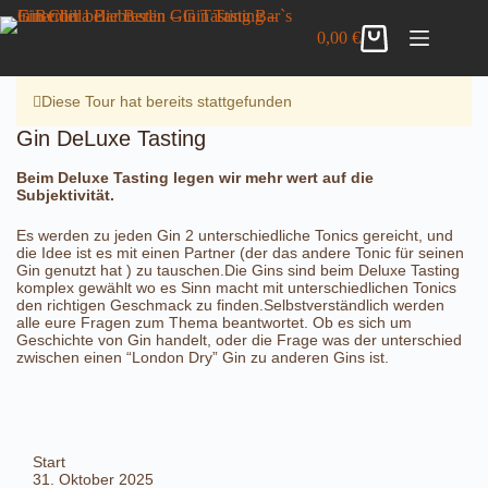
Zum
Gin DeLuxe Tasting
Inhalt
Details anzeigen
0,00
€
42,00
€
inkl. MwSt.
Warenkorb
springen
8 vorrätig
Diese Tour hat bereits stattgefunden
Gin DeLuxe Tasting
Beim Deluxe Tasting legen wir mehr wert auf die
Subjektivität.
Es werden zu jeden Gin 2 unterschiedliche Tonics gereicht, und
die Idee ist es mit einen Partner (der das andere Tonic für seinen
Gin genutzt hat ) zu tauschen.Die Gins sind beim Deluxe Tasting
komplex gewählt wo es Sinn macht mit unterschiedlichen Tonics
den richtigen Geschmack zu finden.Selbstverständlich werden
alle eure Fragen zum Thema beantwortet. Ob es sich um
Geschichte von Gin handelt, oder die Frage was der unterschied
zwischen einen “London Dry” Gin zu anderen Gins ist.
Start
31. Oktober 2025