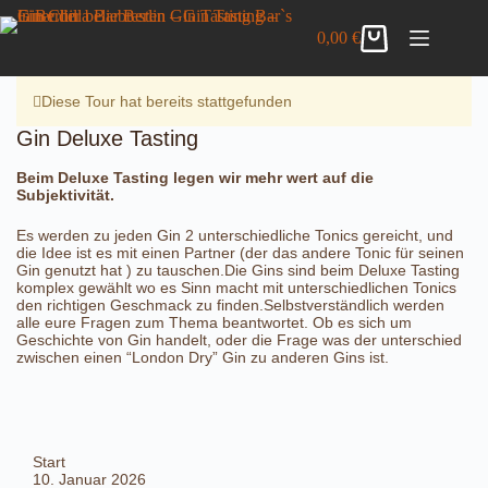
Zum
Gin Deluxe Tasting
Inhalt
Details anzeigen
0,00
€
49,00
€
inkl. MwSt.
Warenkorb
springen
5 vorrätig
Diese Tour hat bereits stattgefunden
Gin Deluxe Tasting
Beim Deluxe Tasting legen wir mehr wert auf die
Subjektivität.
Es werden zu jeden Gin 2 unterschiedliche Tonics gereicht, und
die Idee ist es mit einen Partner (der das andere Tonic für seinen
Gin genutzt hat ) zu tauschen.Die Gins sind beim Deluxe Tasting
komplex gewählt wo es Sinn macht mit unterschiedlichen Tonics
den richtigen Geschmack zu finden.Selbstverständlich werden
alle eure Fragen zum Thema beantwortet. Ob es sich um
Geschichte von Gin handelt, oder die Frage was der unterschied
zwischen einen “London Dry” Gin zu anderen Gins ist.
Start
10. Januar 2026