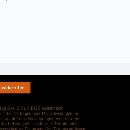
g widerrufen
2g Abs. 2 Nr. 9 BGB besteht kein
cht bei Verträgen über Dienstleistungen im
ng mit Freizeitbetätigungen, wenn für die
der Leistung ein spezifischer Termin oder
rgesehen ist. Da unsere Gin Tastings an festen