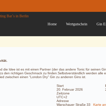
Home
Wertgutschein
Gin Ei
ität.
d die Idee ist es mit einen Partner (der das andere Tonic für seinen G
ics den richtigen Geschmack zu finden.Selbstverständlich werden all
ied zwischen einen “London Dry” Gin zu anderen Gins ist.
Start
20. Februar 2026
Zeitzone
UTC+2
Adresse
Warschauer Straße 33
Karte a