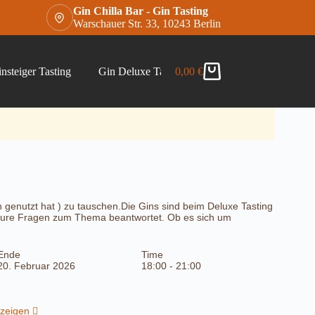
Gin Chilla Bar - Gin Tasting
Warschauer Str. 33, 10243 Berlin
nsteiger Tasting
Gin Deluxe Tasting
0,00
€
Gin Chilla Bar Gins –
Warenkorb
in genutzt hat ) zu tauschen.Die Gins sind beim Deluxe Tasting
e eure Fragen zum Thema beantwortet. Ob es sich um
Ende
Time
20. Februar 2026
18:00 - 21:00
nzeigen