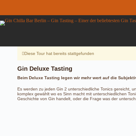
Zum
Inhalt
springen
Gin Deluxe Tasting
Gin
Details anzeigen
49,00
€
inkl. MwSt.
Deluxe
10 vorrätig
Tasting
Menge
Diese Tour hat bereits stattgefunden
Gin Deluxe Tasting
Beim Deluxe Tasting legen wir mehr wert auf die Subjektiv
Es werden zu jeden Gin 2 unterschiedliche Tonics gereicht, un
komplex gewählt wo es Sinn macht mit unterschiedlichen Ton
Geschichte von Gin handelt, oder die Frage was der untersch