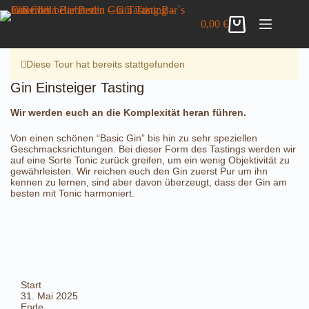
Zum
Gin Einsteiger Tasting
Inhalt
Details anzeigen
0,00
€
32,00
€
inkl. MwSt.
Warenkorb
springen
5 vorrätig
Diese Tour hat bereits stattgefunden
Gin Einsteiger Tasting
Wir werden euch an die Komplexität heran führen.
Von einen schönen “Basic Gin” bis hin zu sehr speziellen
Geschmacksrichtungen. Bei dieser Form des Tastings werden wir
auf eine Sorte Tonic zurück greifen, um ein wenig Objektivität zu
gewährleisten. Wir reichen euch den Gin zuerst Pur um ihn
kennen zu lernen, sind aber davon überzeugt, dass der Gin am
besten mit Tonic harmoniert.
Start
31. Mai 2025
Ende