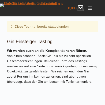
Zum
Gin Einsteiger Tasting
Inhalt
DETAILS ANZEIGEN
0,00
€
32,00
€
inkl. MwSt.
Warenkorb
springen
8 vorrätig
Diese Tour hat bereits stattgefunden
Gin Einsteiger Tasting
Wir werden euch an die Komplexität heran führen.
Von einen schönen “Basic Gin” bis hin zu sehr speziellen
Geschmacksrichtungen. Bei dieser Form des Tastings
werden wir auf eine Sorte Tonic zurück greifen, um ein wenig
Objektivität zu gewährleisten. Wir reichen euch den Gin
zuerst Pur um ihn kennen zu lernen, sind aber davon
überzeugt, dass der Gin am besten mit Tonic harmoniert.