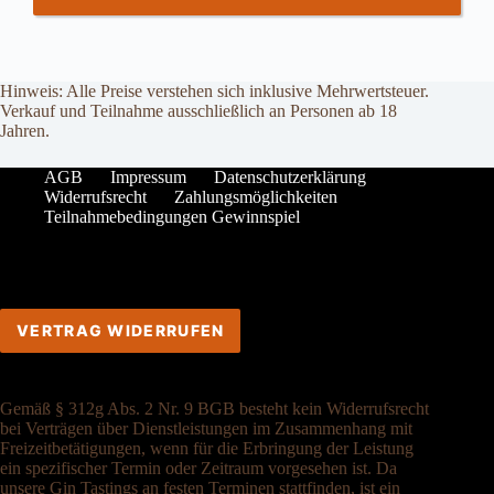
Hinweis: Alle Preise verstehen sich inklusive Mehrwertsteuer.
Verkauf und Teilnahme ausschließlich an Personen ab 18
Jahren.
AGB
Impressum
Datenschutzerklärung
Widerrufsrecht
Zahlungsmöglichkeiten
Teilnahmebedingungen Gewinnspiel
VERTRAG WIDERRUFEN
Gemäß § 312g Abs. 2 Nr. 9 BGB besteht kein Widerrufsrecht
bei Verträgen über Dienstleistungen im Zusammenhang mit
Freizeitbetätigungen, wenn für die Erbringung der Leistung
ein spezifischer Termin oder Zeitraum vorgesehen ist. Da
unsere Gin Tastings an festen Terminen stattfinden, ist ein