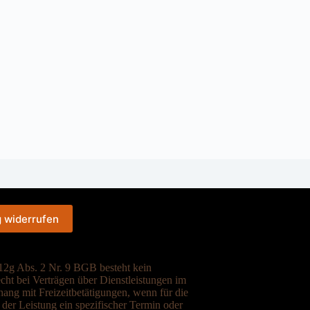
g widerrufen
2g Abs. 2 Nr. 9 BGB besteht kein
cht bei Verträgen über Dienstleistungen im
ng mit Freizeitbetätigungen, wenn für die
der Leistung ein spezifischer Termin oder