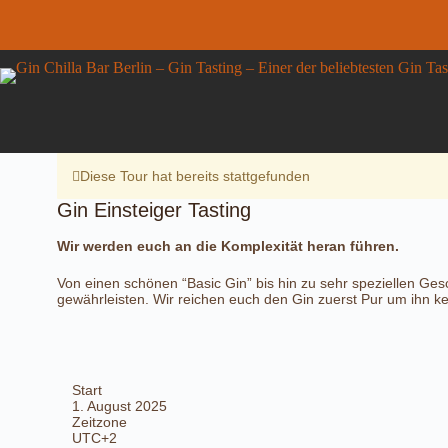
Zum
Inhalt
springen
Gin Einsteiger Tasting
Gin
Details anzeigen
32,00
€
inkl. MwSt.
Einsteiger
5 vorrätig
Tasting
Menge
Diese Tour hat bereits stattgefunden
Gin Einsteiger Tasting
Wir werden euch an die Komplexität heran führen.
Von einen schönen “Basic Gin” bis hin zu sehr speziellen Ges
gewährleisten. Wir reichen euch den Gin zuerst Pur um ihn k
Start
1. August 2025
Zeitzone
UTC+2