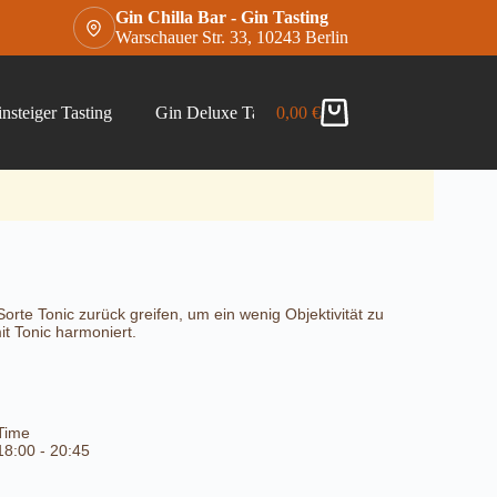
Gin Chilla Bar - Gin Tasting
Warschauer Str. 33, 10243 Berlin
nsteiger Tasting
Gin Deluxe Tasting
0,00
€
Gin Chilla Bar Gins –
Warenkorb
rte Tonic zurück greifen, um ein wenig Objektivität zu
t Tonic harmoniert.
Time
18:00 - 20:45