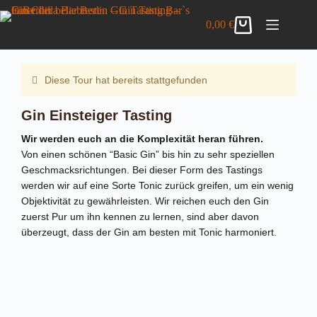
Zum
Gin Einsteiger Tasting
Inhalt
DETAILS ANZEIGEN
0,00
€
32,00
€
inkl. MwSt.
Warenkorb
springen
2 vorrätig
Diese Tour hat bereits stattgefunden
Gin Einsteiger Tasting
Wir werden euch an die Komplexität heran führen.
Von einen schönen “Basic Gin” bis hin zu sehr speziellen
Geschmacksrichtungen. Bei dieser Form des Tastings
werden wir auf eine Sorte Tonic zurück greifen, um ein wenig
Objektivität zu gewährleisten. Wir reichen euch den Gin
zuerst Pur um ihn kennen zu lernen, sind aber davon
überzeugt, dass der Gin am besten mit Tonic harmoniert.