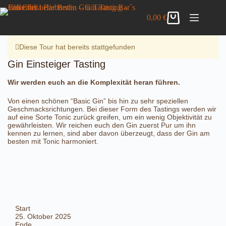
Zum
Gin Einsteiger Tasting
Inhalt
Details anzeigen
0,00
€
32,00
€
inkl. MwSt.
Warenkorb
springen
2 vorrätig
Diese Tour hat bereits stattgefunden
Gin Einsteiger Tasting
Wir werden euch an die Komplexität heran führen.
Von einen schönen “Basic Gin” bis hin zu sehr speziellen
Geschmacksrichtungen. Bei dieser Form des Tastings werden wir
auf eine Sorte Tonic zurück greifen, um ein wenig Objektivität zu
gewährleisten. Wir reichen euch den Gin zuerst Pur um ihn
kennen zu lernen, sind aber davon überzeugt, dass der Gin am
besten mit Tonic harmoniert.
Start
25. Oktober 2025
Ende