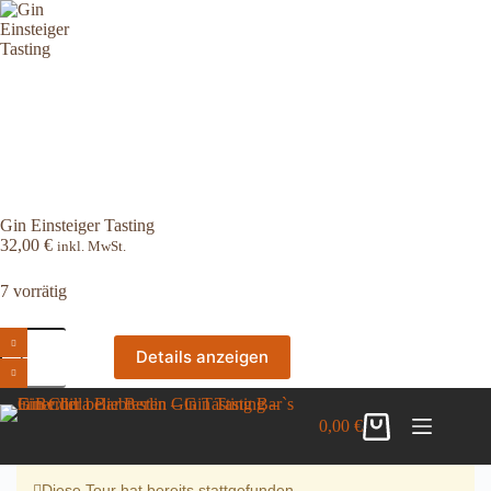
Zum
Inhalt
springen
Gin Einsteiger Tasting
32,00
€
inkl. MwSt.
7 vorrätig
Gin
Einsteiger
Details anzeigen
Tasting
Menge
0,00
€
Warenkorb
Diese Tour hat bereits stattgefunden