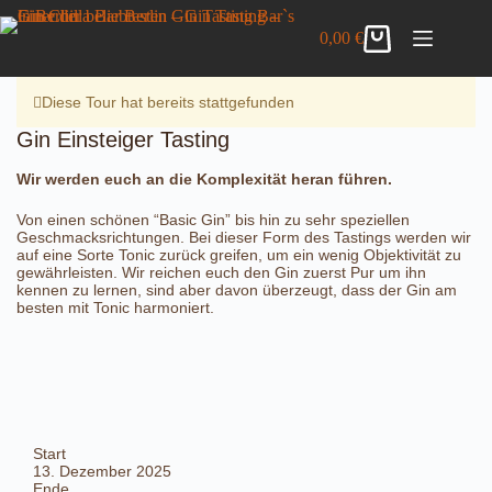
Zum
Gin Einsteiger Tasting
Inhalt
Details anzeigen
0,00
€
32,00
€
inkl. MwSt.
Warenkorb
springen
8 vorrätig
Diese Tour hat bereits stattgefunden
Gin Einsteiger Tasting
Wir werden euch an die Komplexität heran führen.
Von einen schönen “Basic Gin” bis hin zu sehr speziellen
Geschmacksrichtungen. Bei dieser Form des Tastings werden wir
auf eine Sorte Tonic zurück greifen, um ein wenig Objektivität zu
gewährleisten. Wir reichen euch den Gin zuerst Pur um ihn
kennen zu lernen, sind aber davon überzeugt, dass der Gin am
besten mit Tonic harmoniert.
Start
13. Dezember 2025
Ende