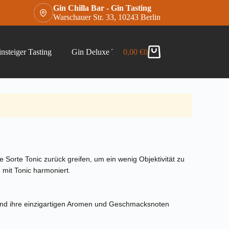
Gin Chilla Bar - Gin Tasting
Warschauer Str. 33, 10243 Berlin
nsteiger Tasting
Gin Deluxe Tasting
0,00
€
0
Gin Chilla Bar Gins –
Warenkorb
 Sorte Tonic zurück greifen, um ein wenig Objektivität zu
 mit Tonic harmoniert.
n und ihre einzigartigen Aromen und Geschmacksnoten