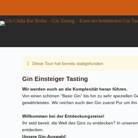
Zum
Inhalt
springen
Gin Einsteiger Tasting
Gin
DETAILS ANZEIGEN
39,00
€
inkl. MwSt.
Einsteiger
7 vorrätig
Tasting
Menge
Diese Tour hat bereits stattgefunden
Gin Einsteiger Tasting
Wir werden euch an die Komplexität heran führen.
Von einen schönen “Basic Gin” bis hin zu sehr speziellen G
gewährleisten. Wir reichen euch den Gin zuerst Pur um ihn
Willkommen bei der Entdeckungsreise!
Ihr seid bereit, die Welt des Gins zu entdecken? In unse
entdecken.
Unsere Gin-Auswahl: