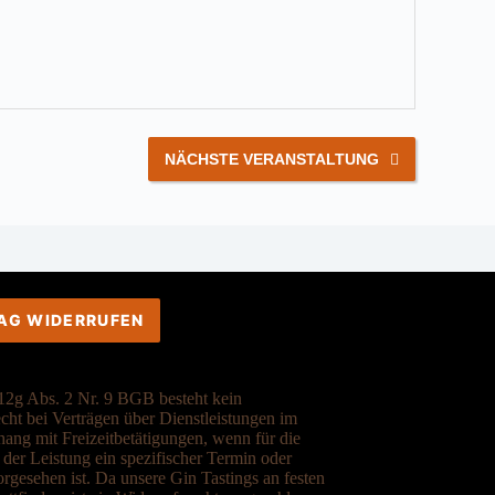
NÄCHSTE VERANSTALTUNG
AG WIDERRUFEN
2g Abs. 2 Nr. 9 BGB besteht kein
cht bei Verträgen über Dienstleistungen im
ng mit Freizeitbetätigungen, wenn für die
der Leistung ein spezifischer Termin oder
rgesehen ist. Da unsere Gin Tastings an festen