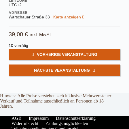
ZEITZONE
UTC+2
ADRESSE
Warschauer Straße 33
Karte anzeigen
39,00
€
inkl. MwSt.
10 vorrätig
VORHERIGE VERANSTALTUNG
NÄCHSTE VERANSTALTUNG
Hinweis: Alle Preise verstehen sich inklusive Mehrwertsteuer.
Verkauf und Teilnahme ausschließlich an Personen ab 18
Jahren.
AGB
Impressum
Datenschutzerklärung
Widerrufsrecht
Zahlungsmöglichkeiten
Teilnahmebedingungen Gewinnspiel