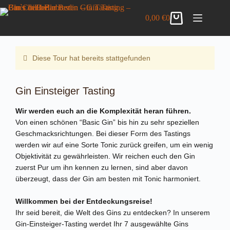
Zum
Gin Einsteiger Tasting
Inhalt
DETAILS ANZEIGEN
0,00
€
0
39,00
€
inkl. MwSt.
Warenkorb
springen
10 vorrätig
Diese Tour hat bereits stattgefunden
Gin Einsteiger Tasting
Wir werden euch an die Komplexität heran führen.
Von einen schönen “Basic Gin” bis hin zu sehr speziellen
Geschmacksrichtungen. Bei dieser Form des Tastings
werden wir auf eine Sorte Tonic zurück greifen, um ein wenig
Objektivität zu gewährleisten. Wir reichen euch den Gin
zuerst Pur um ihn kennen zu lernen, sind aber davon
überzeugt, dass der Gin am besten mit Tonic harmoniert.
Willkommen bei der Entdeckungsreise!
Ihr seid bereit, die Welt des Gins zu entdecken? In unserem
Gin-Einsteiger-Tasting werdet Ihr 7 ausgewählte Gins