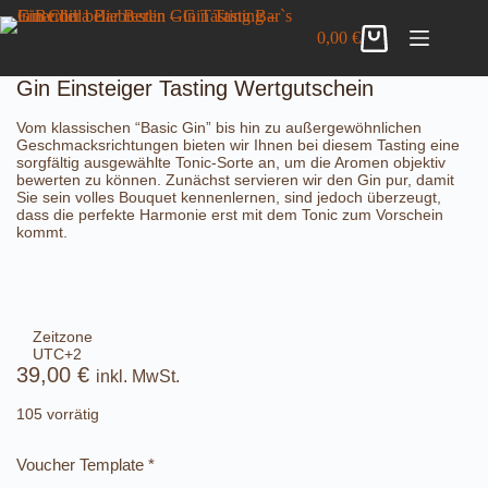
Zum
Gin Einsteiger Tasting Wertgutschein
Inhalt
Details anzeigen
0,00
€
39,00
€
inkl. MwSt.
Warenkorb
springen
105 vorrätig
Gin Einsteiger Tasting Wertgutschein
Vom klassischen “Basic Gin” bis hin zu außergewöhnlichen
Geschmacksrichtungen bieten wir Ihnen bei diesem Tasting eine
sorgfältig ausgewählte Tonic-Sorte an, um die Aromen objektiv
bewerten zu können. Zunächst servieren wir den Gin pur, damit
Sie sein volles Bouquet kennenlernen, sind jedoch überzeugt,
dass die perfekte Harmonie erst mit dem Tonic zum Vorschein
kommt.
Zeitzone
UTC+2
39,00
€
inkl. MwSt.
105 vorrätig
Voucher Template
*