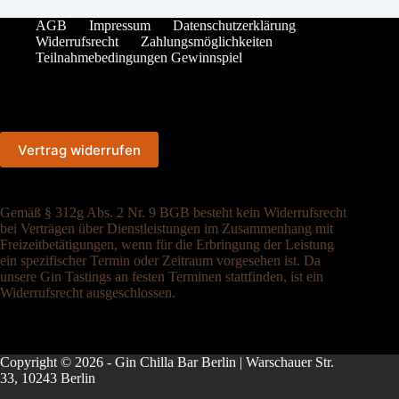
AGB
Impressum
Datenschutzerklärung
Widerrufsrecht
Zahlungsmöglichkeiten
Teilnahmebedingungen Gewinnspiel
Vertrag widerrufen
Gemäß § 312g Abs. 2 Nr. 9 BGB besteht kein Widerrufsrecht
bei Verträgen über Dienstleistungen im Zusammenhang mit
Freizeitbetätigungen, wenn für die Erbringung der Leistung
ein spezifischer Termin oder Zeitraum vorgesehen ist. Da
unsere Gin Tastings an festen Terminen stattfinden, ist ein
Widerrufsrecht ausgeschlossen.
Copyright © 2026 - Gin Chilla Bar Berlin | Warschauer Str.
33, 10243 Berlin