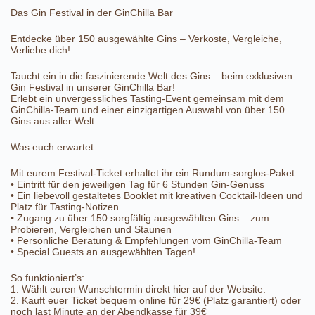
Das Gin Festival in der GinChilla Bar
Entdecke über 150 ausgewählte Gins – Verkoste, Vergleiche,
Verliebe dich!
Taucht ein in die faszinierende Welt des Gins – beim exklusiven
Gin Festival in unserer GinChilla Bar!
Erlebt ein unvergessliches Tasting-Event gemeinsam mit dem
GinChilla-Team und einer einzigartigen Auswahl von über 150
Gins aus aller Welt.
Was euch erwartet:
Mit eurem Festival-Ticket erhaltet ihr ein Rundum-sorglos-Paket:
•⁠ ⁠Eintritt für den jeweiligen Tag für 6 Stunden Gin-Genuss
•⁠ ⁠Ein liebevoll gestaltetes Booklet mit kreativen Cocktail-Ideen und
Platz für Tasting-Notizen
•⁠ ⁠Zugang zu über 150 sorgfältig ausgewählten Gins – zum
Probieren, Vergleichen und Staunen
•⁠ ⁠Persönliche Beratung & Empfehlungen vom GinChilla-Team
•⁠ ⁠Special Guests an ausgewählten Tagen!
So funktioniert’s:
1.⁠ ⁠Wählt euren Wunschtermin direkt hier auf der Website.
2.⁠ ⁠Kauft euer Ticket bequem online für 29€ (Platz garantiert) oder
noch last Minute an der Abendkasse für 39€