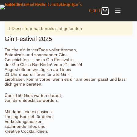
Zum
Gin Festival 2025
Inhalt
Details anzeigen
0,00
€
29,00
€
inkl. MwSt.
Warenkorb
springen
9 vorrätig
Diese Tour hat bereits stattgefunden
Gin Festival 2025
Tauche ein in vierTage voller Aromen,
Botanicals und spannender Gin-
Geschichten — beim Gin Festival in
der Gin Chilla Bar Berlin! Vom 21. bis 24.
August öffnen wir täglich ab 15 bis
21 Uhr unsere Türen für alle Gin-
Liebhaber. komm vorbei wenn es dir am besten passt und lass
dich gerne beraten.
Über 150 Gins warten darauf,
von dir entdeckt zu werden.
Mit dabei; ein exklusives
Tasting-Booklet für deine
Verkostungsnotizen,
spannende Infos und
kreative Cocktailideen.