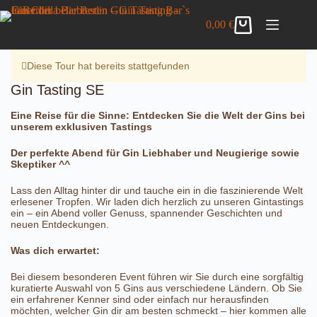
Zum
Gin Tasting SE
Inhalt
Details anzeigen
0,00
€
25,00
€
inkl. MwSt.
Warenkorb
springen
8 vorrätig
Diese Tour hat bereits stattgefunden
Gin Tasting SE
Eine Reise für die Sinne: Entdecken Sie die Welt der Gins bei
unserem exklusiven Tastings
Der perfekte Abend für Gin Liebhaber und Neugierige sowie
Skeptiker ^^
Lass den Alltag hinter dir und tauche ein in die faszinierende Welt
erlesener Tropfen. Wir laden dich herzlich zu unseren Gintastings
ein – ein Abend voller Genuss, spannender Geschichten und
neuen Entdeckungen.
Was dich erwartet:
Bei diesem besonderen Event führen wir Sie durch eine sorgfältig
kuratierte Auswahl von 5 Gins aus verschiedene Ländern. Ob Sie
ein erfahrener Kenner sind oder einfach nur herausfinden
möchten, welcher Gin dir am besten schmeckt – hier kommen alle