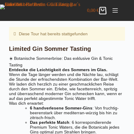
Zum
Limited Gin Sommer Tasting
Inhalt
DETAILS ANZEIGEN
0,00
€
36,00
€
inkl. MwSt.
Warenkorb
springen
10 vorrätig
Diese Tour hat bereits stattgefunden
Limited Gin Sommer Tasting
☀️ Botanische Sommerbrise: Das exklusive Gin & Tonic
Tasting
Entdecke die Leichtigkeit des Sommers im Glas.
Wenn die Tage länger werden und die Nächte lau, schlägt
die Stunde der erfrischendsten Kombination der Bar-Welt.
Wir laden dich herzlich zu einer geschmacklichen Reise
durch den Sommer ein. Erlebe, wie facettenreich, spritzig
und überraschend moderner Gin schmecken kann, wenn er
auf das perfekt abgestimmte Tonic Water trifft.
Was dich erwartet:
6 handverlesene Sommer-Gins
: Von fruchtig-
beerenstark über mediterran-würzig bis hin zu
zitrisch-frisch.
Das perfekte Match
: 6 korrespondierende
Premium Tonic Waters, die die Botanicals jedes
Gins optimal zum Strahlen bringen.