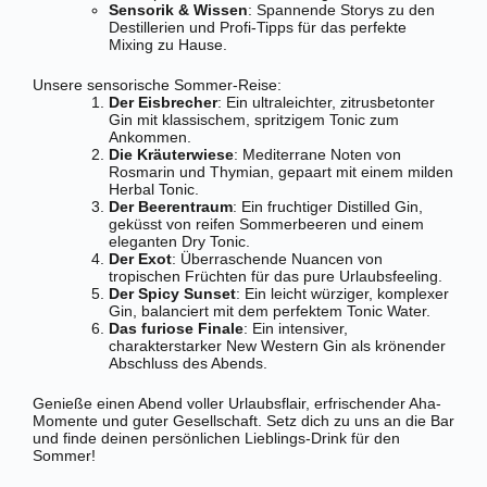
Sensorik & Wissen
: Spannende Storys zu den
Destillerien und Profi-Tipps für das perfekte
Mixing zu Hause.
Unsere sensorische Sommer-Reise:
Der Eisbrecher
: Ein ultraleichter, zitrusbetonter
Gin mit klassischem, spritzigem Tonic zum
Ankommen.
Die Kräuterwiese
: Mediterrane Noten von
Rosmarin und Thymian, gepaart mit einem milden
Herbal Tonic.
Der Beerentraum
: Ein fruchtiger Distilled Gin,
geküsst von reifen Sommerbeeren und einem
eleganten Dry Tonic.
Der Exot
: Überraschende Nuancen von
tropischen Früchten für das pure Urlaubsfeeling.
Der Spicy Sunset
: Ein leicht würziger, komplexer
Gin, balanciert mit dem perfektem Tonic Water.
Das furiose Finale
: Ein intensiver,
charakterstarker New Western Gin als krönender
Abschluss des Abends.
Genieße einen Abend voller Urlaubsflair, erfrischender Aha-
Momente und guter Gesellschaft. Setz dich zu uns an die Bar
und finde deinen persönlichen Lieblings-Drink für den
Sommer!