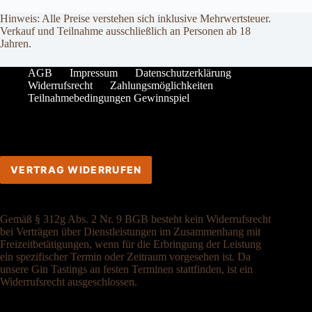
Hinweis: Alle Preise verstehen sich inklusive Mehrwertsteuer.
Verkauf und Teilnahme ausschließlich an Personen ab 18
Jahren.
AGB
Impressum
Datenschutzerklärung
Widerrufsrecht
Zahlungsmöglichkeiten
Teilnahmebedingungen Gewinnspiel
VERTRAG WIDERRUFEN
Gemäß § 312g Abs. 2 Nr. 9 BGB besteht kein Widerrufsrecht
bei Verträgen über Dienstleistungen im Zusammenhang mit
Freizeitbetätigungen, wenn für die Erbringung der Leistung
ein spezifischer Termin oder Zeitraum vorgesehen ist. Da
unsere Gin Tastings an festen Terminen stattfinden, ist ein
Widerrufsrecht ausgeschlossen.