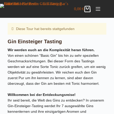
Zum
Gin Einsteiger Tasting
Inhalt
DETAILS ANZEIGEN
0,00
€
39,00
€
inkl. MwSt.
Warenkorb
springen
6 vorrätig
Diese Tour hat bereits stattgefunden
Gin Einsteiger Tasting
Wir werden euch an die Komplexität heran führen.
Von einen schönen “Basic Gin” bis hin zu sehr speziellen
Geschmacksrichtungen. Bei dieser Form des Tastings
werden wir auf eine Sorte Tonic zurück greifen, um ein wenig
Objektivität zu gewährleisten. Wir reichen euch den Gin
zuerst Pur um ihn kennen zu lernen, sind aber davon
überzeugt, dass der Gin am besten mit Tonic harmoniert.
Willkommen bei der Entdeckungsreise!
Ihr seid bereit, die Welt des Gins zu entdecken? In unserem
Gin-Einsteiger-Tasting werdet Ihr 7 ausgewählte Gins
kennenlernen und ihre einzigartigen Aromen und